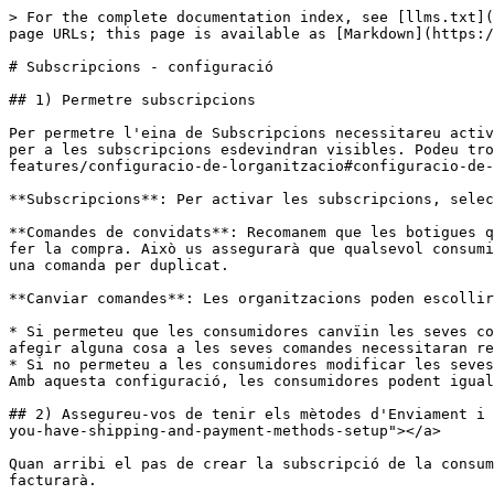
> For the complete documentation index, see [llms.txt](https://guia.katuma.org/llms.txt). Markdown versions of documentation pages are available by appending `.md` to page URLs; this page is available as [Markdown](https://guia.katuma.org/funcionalitats-avancades/subscripcions/subscripcions-configuracio.md).

# Subscripcions - configuració

## 1) Permetre subscripcions

Per permetre l'eina de Subscripcions necessitareu activar la funcionalitat a la configuració de l'organització. Un cop activades, les taules i controls addicionals per a les subscripcions esdevindran visibles. Podeu trobar aquestes configuracions a la taula de [Configuració de la botiga](https://guia.katuma.org/basic-features/configuracio-de-lorganitzacio#configuracio-de-la-botiga).

**Subscripcions**: Per activar les subscripcions, seleccioneu 'Habilitar'.

**Comandes de convidats**: Recomanem que les botigues que ofereixen la possibilitat de subscripcions també demanin a les consumidores l'inici de sessió abans de poder fer la compra. Això us assegurarà que qualsevol consumidora amb una subscripció iniciarà sessió i veurà la seva subscripció existent i no realitzarà accidentalment una comanda per duplicat.

**Canviar comandes**: Les organitzacions poden escollir si permeten a les consumidores editar o no les seves comandes mentre el cicle de comanda està obert.

* Si permeteu que les consumidores canvïin les seves comandes, podran esborrar articles de la seva subscripció o cancel·lar la comanda. Si les consumidores volen afegir alguna cosa a les seves comandes necessitaran realitzar una nova comanda.
* Si no permeteu a les consumidores modificar les seves comandes, necessitaran contactar amb vosaltres si volen treure articles de la seva comanda o cancel·lar-la. Amb aquesta configuració, les consumidores podent igualment escollir fer una nova comanda.

## 2) Assegureu-vos de tenir els mètodes d'Enviament i Pagament configurats  <a href="#id-2-make-sure-you-have-shipping-and-payment-methods-setup" id="id-2-make-sure-you-have-shipping-and-payment-methods-setup"></a>

Quan arribi el pas de crear la subscripció de la consumidora, necessitareu seleccionar quin mètode d'enviament utilitzarà i amb quin mètode de pagament se li facturarà.

#### **Mètodes d'enviament**  <a href="#shipping-methods" id="shipping-methods"></a>

Podeu aplicar qualsevol mètode d'enviament a una subscripció. Vegeu aquí les instruccions per [configurar un mètode d'enviament](https://guia.katuma.org/basic-features/metodes-denviament).

#### **Mètodes de pagament**  <a href="#payment-methods" id="payment-methods"></a>

Només podeu assignar dos tipus de mètodes de pagament a les subscripcions. Vegeu aquí les instruccions per configurar un mètode de pagament.

**1) Mètode de pagament manual**: el qual inclou el pagament en efectiu o per transferència bancària, ambdós fora de la plataforma.

**2) Stripe:** Stripe és una passarel·la de pagament que accepta pagaments amb targeta de crèdit. Quan apliqueu Stripe com a mètode de pagament per a la subscripció d'una consumidora, Stripe carregarà a la targeta de crèdit automàticament l'import cada vegada que es processi una de les seves comandes de subscripció. L'import que es carregarà reflectirà qualsevol canvi que hagi fet a la comanda subscrita, i no es carregarà si es cancel·l